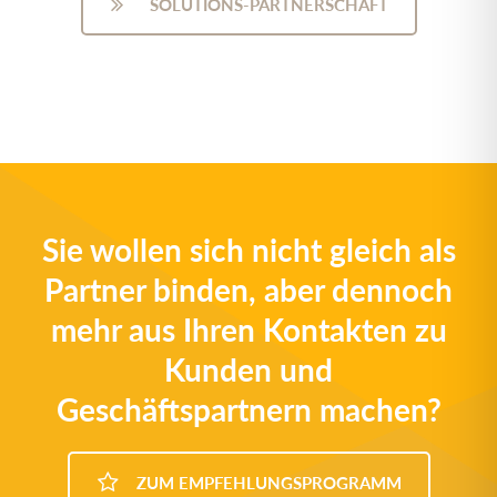
SOLUTIONS-PARTNERSCHAFT
Sie wollen sich nicht gleich als
Partner binden, aber dennoch
mehr aus Ihren Kontakten zu
Kunden und
Geschäftspartnern machen?
ZUM EMPFEHLUNGSPROGRAMM