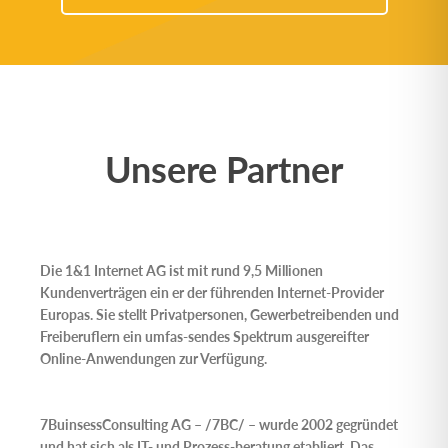
Unsere Partner
Die
1&1 Internet AG
ist mit rund 9,5 Millionen
Kundenverträgen ein er der führenden Internet-Provider
Europas. Sie stellt Privatpersonen, Gewerbetreibenden und
Freiberuflern ein umfas-sendes Spektrum ausgereifter
Online-Anwendungen zur Verfügung.
7BuinsessConsulting AG
– /7BC/ – wurde 2002 gegründet
und hat sich als IT- und Prozess-beratung etabliert. Das