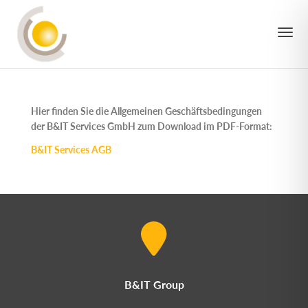
TO
Hier finden Sie die Allgemeinen Geschäftsbedingungen
der B&IT Services GmbH zum Download im PDF-Format:
NAV
B&IT Services AGB
B&IT Group