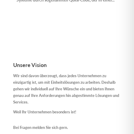
weltw
grenz
Unter
Unsere Vision
Wir sind davon überzeugt, dass jedes Unternehmen zu
einzigartig ist, um mit Einheitslösungen zu arbeiten. Deshalb
gehen wir individuell auf Ihre Wünsche ein und bieten Ihnen
genau auf Ihre Anforderungen hin abgestimmte Lösungen und
Services.
Weil Ihr Unternehmen besonders ist!
Bei Fragen melden Sie sich gern.