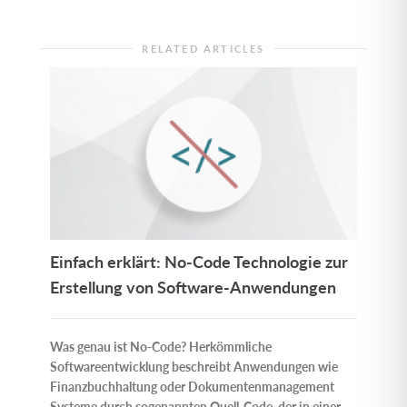
RELATED ARTICLES
Einfach erklärt: No-Code Technologie zur
Die 
Erstellung von Software-Anwendungen
Wat
201
Was genau ist No-Code? Herkömmliche
Softwareentwicklung beschreibt Anwendungen wie
Der E
Finanzbuchhaltung oder Dokumentenmanagement
prest
Systeme durch sogenannten Quell-Code, der in einer...